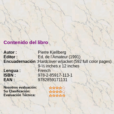
Contenido del libro
Autor :
Pierre Kjellberg
Editor :
Ed. de l'Amateur (1991)
Encuadernación :
Hardcover w/jacket (592 full color pages)
9-½ inches x 12 inches
Lengua :
French
ISBN :
978-2-85917-113-1
EAN :
9782859171131
Nosotros evaluación:
Su Clasificación:
Evaluación Técnica: