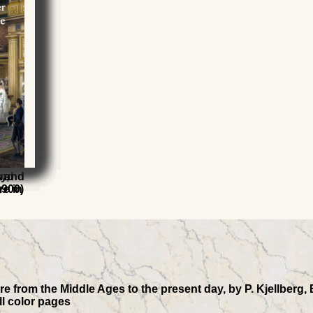
y,
t
and
s and
1900)
y
re in
 from the Middle Ages to the present day, by P. Kjellberg, 
ll color pages