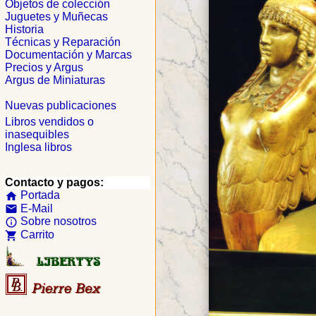
Objetos de colección
Juguetes y Muñecas
Historia
Técnicas y Reparación
Documentación y Marcas
Precios y Argus
Argus de Miniaturas
Nuevas publicaciones
Libros vendidos o
inasequibles
Inglesa libros
Contacto y pagos:
Portada
home
E-Mail
email
Sobre nosotros
info_outline
Carrito
shopping_cart