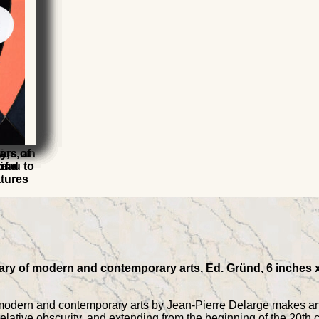
y,
ics, an
,
ars of
eau to
ründ
of
atures
onary of modern and contemporary arts, Ed. Gründ, 6 inches 
modern and contemporary arts by Jean-Pierre Delarge makes an inv
elative obscurity, and extending from the beginning of the 20th c