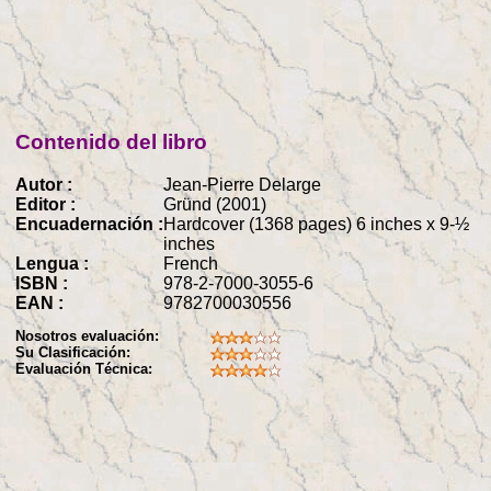
Contenido del libro
Autor :
Jean-Pierre Delarge
Editor :
Gründ (2001)
Encuadernación :
Hardcover (1368 pages) 6 inches x 9-½
inches
Lengua :
French
ISBN :
978-2-7000-3055-6
EAN :
9782700030556
Nosotros evaluación:
Su Clasificación:
Evaluación Técnica: