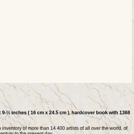
x 9-½ inches ( 16 cm x 24.5 cm ), hardcover book with 1368
entory of more than 14 400 artists of all over the world, of
entury to the present day.